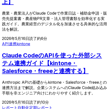
上】
農業・農業法人がClaude Codeで作業日誌・補助金申請・販
売先提案書・農産物PR文章・法人管理書類を効率化する実
践ガイド。農業経営のデジタル化を加速させる具体的な活用
法を解説。
2026年5月16日
読了約
6
分
API連携
kintone
Claude CodeのAPIを使った外部シス
テム連携ガイド【kintone・
Salesforce・freeeと連携する】
Anthropic APIの基礎からkintone・Salesforce・freeeとの
連携方法まで解説。企業システムへのClaude Code組み込み
手順を非エンジニア向けにわかりやすく紹介します。
2026年5月16日
読了約
10
分
レポート自動化
定期レポート