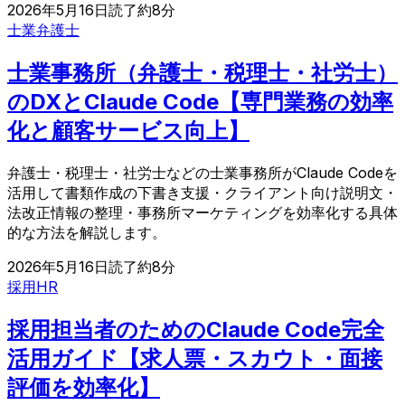
2026年5月16日
読了約
8
分
士業
弁護士
士業事務所（弁護士・税理士・社労士）
のDXとClaude Code【専門業務の効率
化と顧客サービス向上】
弁護士・税理士・社労士などの士業事務所がClaude Codeを
活用して書類作成の下書き支援・クライアント向け説明文・
法改正情報の整理・事務所マーケティングを効率化する具体
的な方法を解説します。
2026年5月16日
読了約
8
分
採用
HR
採用担当者のためのClaude Code完全
活用ガイド【求人票・スカウト・面接
評価を効率化】