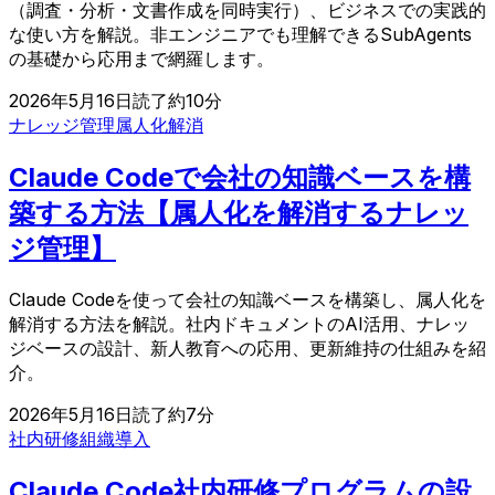
（調査・分析・文書作成を同時実行）、ビジネスでの実践的
な使い方を解説。非エンジニアでも理解できるSubAgents
の基礎から応用まで網羅します。
2026年5月16日
読了約
10
分
ナレッジ管理
属人化解消
Claude Codeで会社の知識ベースを構
築する方法【属人化を解消するナレッ
ジ管理】
Claude Codeを使って会社の知識ベースを構築し、属人化を
解消する方法を解説。社内ドキュメントのAI活用、ナレッ
ジベースの設計、新人教育への応用、更新維持の仕組みを紹
介。
2026年5月16日
読了約
7
分
社内研修
組織導入
Claude Code社内研修プログラムの設