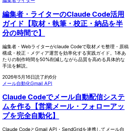
編集者
ライター
編集者・ライターのClaude Code活用
ガイド【取材・執筆・校正・納品を半
分の時間で】
編集者・Webライターがclaude Codeで取材メモ整理・原稿
構成・校正・メディア運営を効率化する実践ガイド。1本あ
たりの制作時間を50%削減しながら品質を高める具体的な
手法を解説。
2026年5月16日
読了約
6
分
メール自動化
Gmail API
Claude Codeでメール自動配信システ
ムを作る【営業メール・フォローアッ
プを完全自動化】
Claude CodeとGmail API・SendGridを連携してメール自