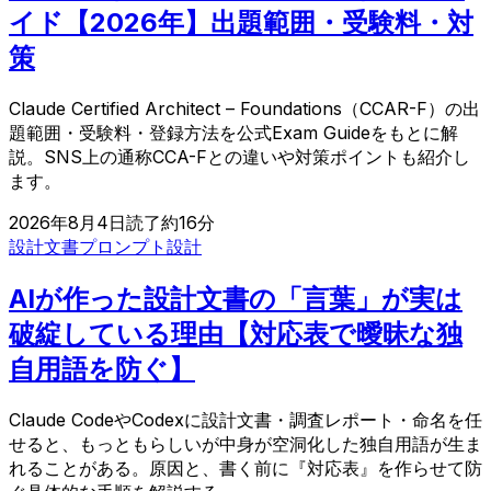
イド【2026年】出題範囲・受験料・対
策
Claude Certified Architect – Foundations（CCAR-F）の出
題範囲・受験料・登録方法を公式Exam Guideをもとに解
説。SNS上の通称CCA-Fとの違いや対策ポイントも紹介し
ます。
2026年8月4日
読了約
16
分
設計文書
プロンプト設計
AIが作った設計文書の「言葉」が実は
破綻している理由【対応表で曖昧な独
自用語を防ぐ】
Claude CodeやCodexに設計文書・調査レポート・命名を任
せると、もっともらしいが中身が空洞化した独自用語が生ま
れることがある。原因と、書く前に『対応表』を作らせて防