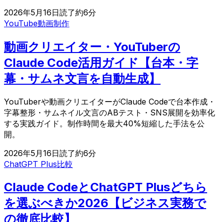
2026年5月16日
読了約
6
分
YouTube
動画制作
動画クリエイター・YouTuberの
Claude Code活用ガイド【台本・字
幕・サムネ文言を自動生成】
YouTuberや動画クリエイターがClaude Codeで台本作成・
字幕整形・サムネイル文言のABテスト・SNS展開を効率化
する実践ガイド。制作時間を最大40%短縮した手法を公
開。
2026年5月16日
読了約
6
分
ChatGPT Plus
比較
Claude CodeとChatGPT Plusどちら
を選ぶべきか2026【ビジネス実務で
の徹底比較】