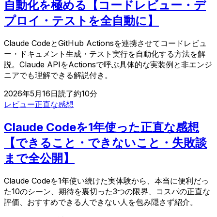
自動化を極める【コードレビュー・デ
プロイ・テストを全自動に】
Claude CodeとGitHub Actionsを連携させてコードレビュ
ー・ドキュメント生成・テスト実行を自動化する方法を解
説。Claude APIをActionsで呼ぶ具体的な実装例と非エンジ
ニアでも理解できる解説付き。
2026年5月16日
読了約
10
分
レビュー
正直な感想
Claude Codeを1年使った正直な感想
【できること・できないこと・失敗談
まで全公開】
Claude Codeを1年使い続けた実体験から、本当に便利だっ
た10のシーン、期待を裏切った3つの限界、コスパの正直な
評価、おすすめできる人できない人を包み隠さず紹介。