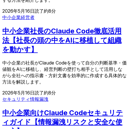
する方法を紹介します。
2026年5月16日
読了約
8
分
中小企業
経営者
中小企業社長のClaude Code徹底活用
法【社長の頭の中をAIに移植して組織
を動かす】
中小企業の社長がClaude Codeを使って自分の判断基準・価
値観をAIに移植し、経営判断の壁打ち相手として活用しな
がら全社への指示書・方針文書を効率的に作成する具体的な
方法を解説します。
2026年5月16日
読了約
8
分
セキュリティ
情報漏洩
中小企業向けClaude Codeセキュリテ
ィガイド【情報漏洩リスクと安全な使