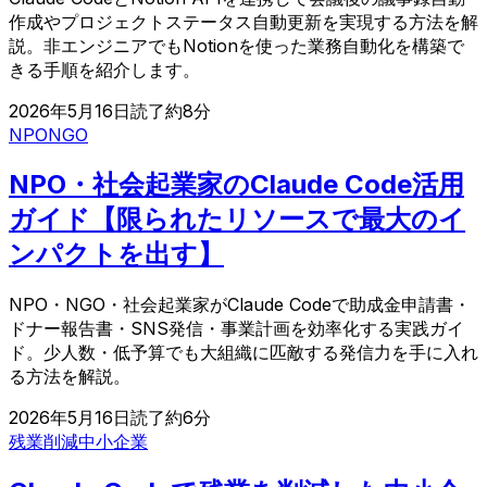
作成やプロジェクトステータス自動更新を実現する方法を解
説。非エンジニアでもNotionを使った業務自動化を構築で
きる手順を紹介します。
2026年5月16日
読了約
8
分
NPO
NGO
NPO・社会起業家のClaude Code活用
ガイド【限られたリソースで最大のイ
ンパクトを出す】
NPO・NGO・社会起業家がClaude Codeで助成金申請書・
ドナー報告書・SNS発信・事業計画を効率化する実践ガイ
ド。少人数・低予算でも大組織に匹敵する発信力を手に入れ
る方法を解説。
2026年5月16日
読了約
6
分
残業削減
中小企業