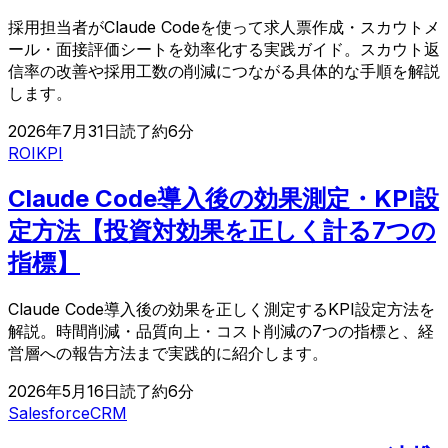
採用担当者がClaude Codeを使って求人票作成・スカウトメ
ール・面接評価シートを効率化する実践ガイド。スカウト返
信率の改善や採用工数の削減につながる具体的な手順を解説
します。
2026年7月31日
読了約
6
分
ROI
KPI
Claude Code導入後の効果測定・KPI設
定方法【投資対効果を正しく計る7つの
指標】
Claude Code導入後の効果を正しく測定するKPI設定方法を
解説。時間削減・品質向上・コスト削減の7つの指標と、経
営層への報告方法まで実践的に紹介します。
2026年5月16日
読了約
6
分
Salesforce
CRM