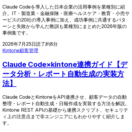
Claude Codeを導入した日本企業の活用事例を業種別に紹
介。IT・製造業・金融保険・医療ヘルスケア・教育・小売サ
ービスの20社の導入事例に加え、成功事例に共通するパタ
ーンと失敗から学んだ教訓も業種別にまとめた2026年版の
事例集です。
2026年7月25日
読了約
8
分
Kintone
顧客管理
Claude Code×kintone連携ガイド【デ
ータ分析・レポート自動生成の実装方
法】
Claude CodeとKintoneをAPI連携させ、顧客データの自動
整理・レポート自動生成・日報作成を実装する方法を解説。
Kintone REST APIの基礎から連携スクリプト、セキュリテ
ィ上の注意点まで非エンジニアにもわかりやすく紹介しま
す。