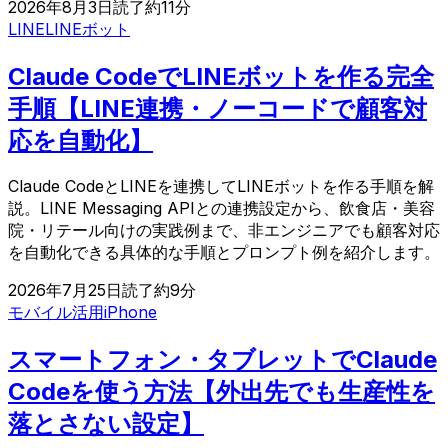
2026年8月3日
読了約
11
分
LINE
LINEボット
Claude CodeでLINEボットを作る完全
手順【LINE連携・ノーコードで顧客対
応を自動化】
Claude CodeとLINEを連携してLINEボットを作る手順を解
説。LINE Messaging APIとの連携設定から、飲食店・美容
院・リテール向けの実践例まで、非エンジニアでも顧客対応
を自動化できる具体的な手順とプロンプト例を紹介します。
2026年7月25日
読了約
9
分
モバイル活用
iPhone
スマートフォン・タブレットでClaude
Codeを使う方法【外出先でも生産性を
落とさない設定】