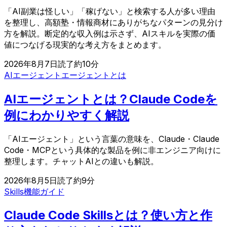
「AI副業は怪しい」「稼げない」と検索する人が多い理由
を整理し、高額塾・情報商材にありがちなパターンの見分け
方を解説。断定的な収入例は示さず、AIスキルを実際の価
値につなげる現実的な考え方をまとめます。
2026年8月7日
読了約
10
分
AIエージェント
エージェントとは
AIエージェントとは？Claude Codeを
例にわかりやすく解説
「AIエージェント」という言葉の意味を、Claude・Claude
Code・MCPという具体的な製品を例に非エンジニア向けに
整理します。チャットAIとの違いも解説。
2026年8月5日
読了約
9
分
Skills
機能ガイド
Claude Code Skillsとは？使い方と作