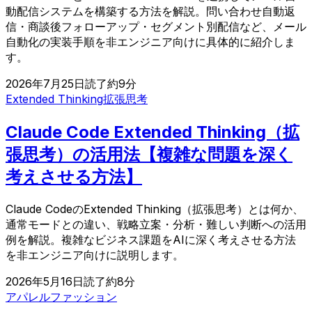
動配信システムを構築する方法を解説。問い合わせ自動返
信・商談後フォローアップ・セグメント別配信など、メール
自動化の実装手順を非エンジニア向けに具体的に紹介しま
す。
2026年7月25日
読了約
9
分
Extended Thinking
拡張思考
Claude Code Extended Thinking（拡
張思考）の活用法【複雑な問題を深く
考えさせる方法】
Claude CodeのExtended Thinking（拡張思考）とは何か、
通常モードとの違い、戦略立案・分析・難しい判断への活用
例を解説。複雑なビジネス課題をAIに深く考えさせる方法
を非エンジニア向けに説明します。
2026年5月16日
読了約
8
分
アパレル
ファッション