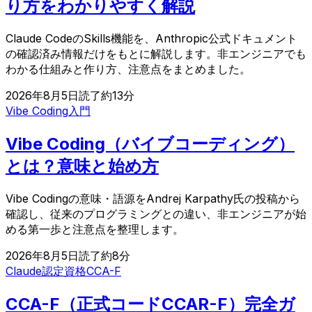
り方をわかりやすく解説
Claude CodeのSkills機能を、Anthropic公式ドキュメント
の確認済み情報だけをもとに解説します。非エンジニアでも
わかる仕組みと作り方、注意点をまとめました。
2026年8月5日
読了約
13
分
Vibe Coding
入門
Vibe Coding（バイブコーディング）
とは？意味と始め方
Vibe Codingの意味・語源をAndrej Karpathy氏の投稿から
確認し、従来のプログラミングとの違い、非エンジニアが始
める第一歩と注意点を整理します。
2026年8月5日
読了約
8
分
Claude認定資格
CCA-F
CCA-F（正式コードCCAR-F）完全ガ