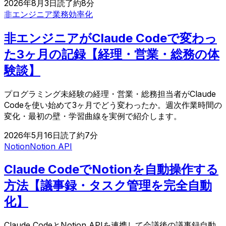
2026年8月3日
読了約
8
分
非エンジニア
業務効率化
非エンジニアがClaude Codeで変わっ
た3ヶ月の記録【経理・営業・総務の体
験談】
プログラミング未経験の経理・営業・総務担当者がClaude
Codeを使い始めて3ヶ月でどう変わったか。週次作業時間の
変化・最初の壁・学習曲線を実例で紹介します。
2026年5月16日
読了約
7
分
Notion
Notion API
Claude CodeでNotionを自動操作する
方法【議事録・タスク管理を完全自動
化】
Claude CodeとNotion APIを連携して会議後の議事録自動