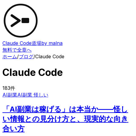
Claude Code道場
by malna
無料で全章へ
ホーム
/
ブログ
/
Claude Code
Claude Code
183
件
AI副業
AI副業 怪しい
「AI副業は稼げる」は本当か——怪し
い情報との見分け方と、現実的な向き
合い方