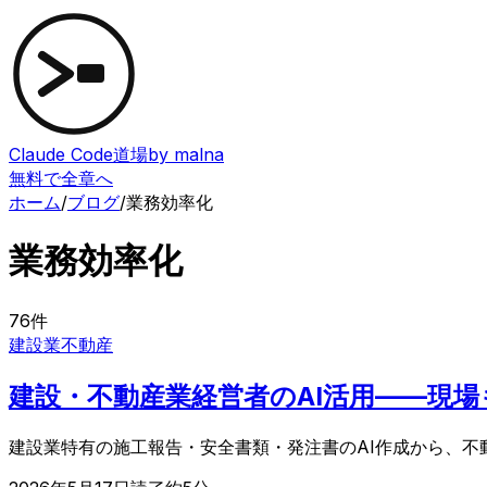
Claude Code道場
by malna
無料で全章へ
ホーム
/
ブログ
/
業務効率化
業務効率化
76
件
建設業
不動産
建設・不動産業経営者のAI活用——現
建設業特有の施工報告・安全書類・発注書のAI作成から、不