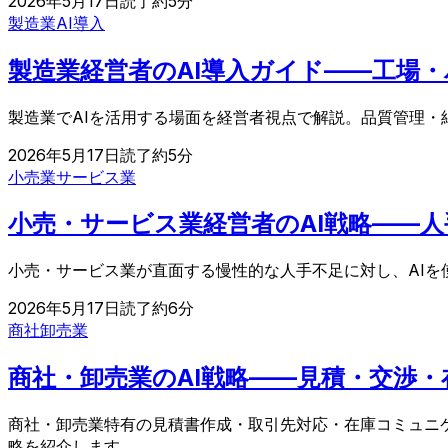
2026年5月17日
読了約
5
分
製造業
AI導入
製造業経営者のAI導入ガイド——工場
製造業でAIを活用する場面を経営者視点で解説。品質管理・
2026年5月17日
読了約
5
分
小売業
サービス業
小売・サービス業経営者のAI戦略——人
小売・サービス業が直面する慢性的な人手不足に対し、AI
2026年5月17日
読了約
6
分
商社
卸売業
商社・卸売業のAI戦略——見積・交渉
商社・卸売業特有の見積書作成・取引先対応・在庫コミュニ
略を紹介します。