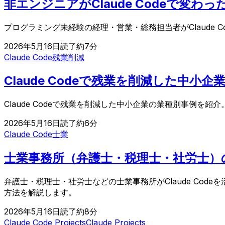
非エンジニアがClaude Codeで変
プログラミング未経験の経理・営業・総務担当者がClaude
2026年5月16日
読了約
7
分
Claude Code
残業削減
Claude Codeで残業を削減した中
Claude Codeで残業を削減した中小企業の業種別事例
2026年5月16日
読了約
6
分
Claude Code
士業
士業事務所（弁護士・税理士・社労士）のD
弁護士・税理士・社労士などの士業事務所がClaude Co
方法を解説します。
2026年5月16日
読了約
8
分
Claude Code Projects
Claude Projects