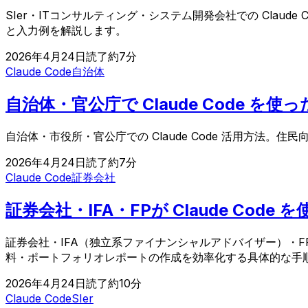
SIer・ITコンサルティング・システム開発会社での Cla
と入力例を解説します。
2026年4月24日
読了約
7
分
Claude Code
自治体
自治体・官公庁で Claude Code 
自治体・市役所・官公庁での Claude Code 活用方
2026年4月24日
読了約
7
分
Claude Code
証券会社
証券会社・IFA・FPが Claude Co
証券会社・IFA（独立系ファイナンシャルアドバイザー）・FP
料・ポートフォリオレポートの作成を効率化する具体的な手
2026年4月24日
読了約
10
分
Claude Code
SIer