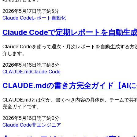
2026年5月17日
読了約
5
分
Claude Code
レポート自動化
Claude Codeで定期レポートを自
Claude Codeを使って週次・月次レポートを自動生成
介します。
2026年5月16日
読了約
8
分
CLAUDE.md
Claude Code
CLAUDE.mdの書き方完全ガイド【
CLAUDE.mdとは何か、書くべき内容の具体例、チーム
完全ガイドです。
2026年5月16日
読了約
9
分
Claude Code
非エンジニア