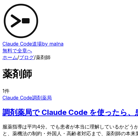
Claude Code道場
by malna
無料で全章へ
ホーム
/
ブログ
/
薬剤師
薬剤師
1
件
Claude Code
調剤薬局
調剤薬局で Claude Code を使
服薬指導は平均4分。でも患者が本当に理解しているかどうかは
と、薬機法の制約・外国人・高齢者対応まで、薬剤師の本来