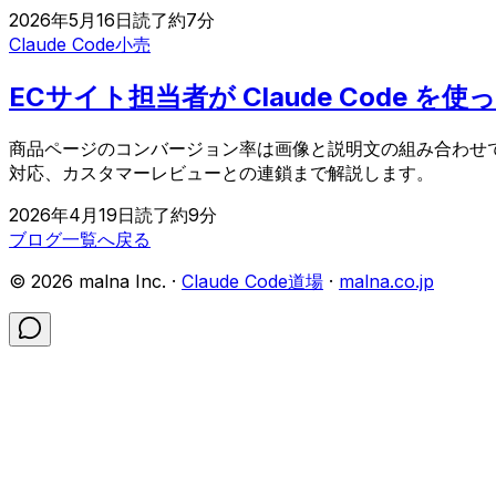
2026年5月16日
読了約
7
分
Claude Code
小売
ECサイト担当者が Claude Code
商品ページのコンバージョン率は画像と説明文の組み合わせで
対応、カスタマーレビューとの連鎖まで解説します。
2026年4月19日
読了約
9
分
ブログ一覧へ戻る
©
2026
malna Inc. ·
Claude Code道場
·
malna.co.jp