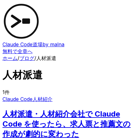
Claude Code道場
by malna
無料で全章へ
ホーム
/
ブログ
/
人材派遣
人材派遣
1
件
Claude Code
人材紹介
人材派遣・人材紹介会社で Claude
Code を使ったら、求人票と推薦文の
作成が劇的に変わった