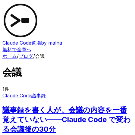
Claude Code道場
by malna
無料で全章へ
ホーム
/
ブログ
/
会議
会議
1
件
Claude Code
議事録
議事録を書く人が、会議の内容を一番
覚えていない——Claude Code で変わ
る会議後の30分