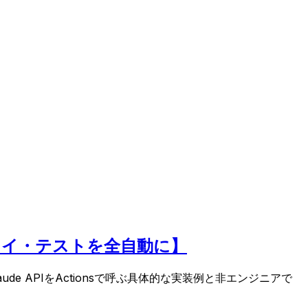
デプロイ・テストを全自動に】
aude APIをActionsで呼ぶ具体的な実装例と非エンジニアで