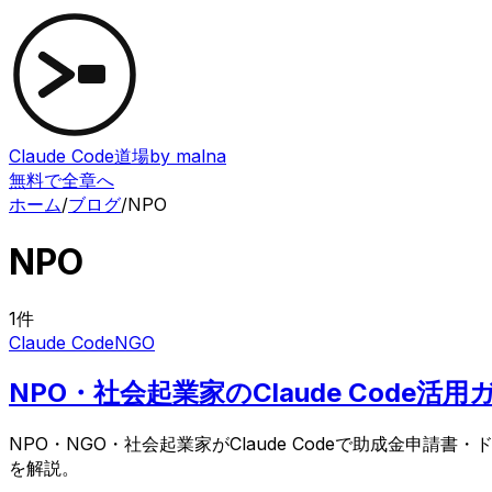
Claude Code道場
by malna
無料で全章へ
ホーム
/
ブログ
/
NPO
NPO
1
件
Claude Code
NGO
NPO・社会起業家のClaude Cod
NPO・NGO・社会起業家がClaude Codeで助成金
を解説。