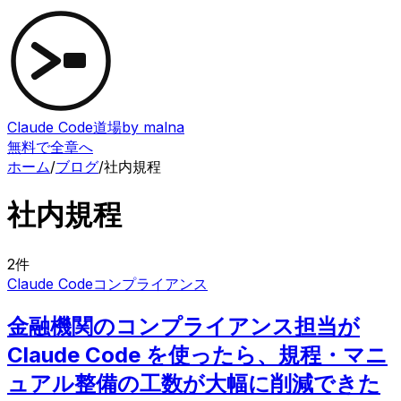
Claude Code道場
by malna
無料で全章へ
ホーム
/
ブログ
/
社内規程
社内規程
2
件
Claude Code
コンプライアンス
金融機関のコンプライアンス担当が
Claude Code を使ったら、規程・マニ
ュアル整備の工数が大幅に削減できた