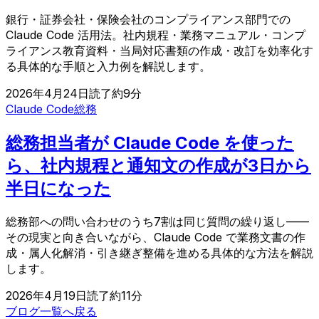
銀行・証券会社・保険会社のコンプライアンス部門での
Claude Code 活用法。社内規程・業務マニュアル・コンプ
ライアンス教育資料・当局対応書類の作成・改訂を効率化す
る具体的な手順と入力例を解説します。
2026年4月24日
読了約
9
分
Claude Code
総務
総務担当者が Claude Code を使った
ら、社内規程と通知文の作成が3日から
半日になった
総務部への問い合わせのうち7割は同じ質問の繰り返し——
その現実と向き合いながら、Claude Code で業務文書の作
成・属人化解消・引き継ぎ整備を進める具体的な方法を解説
します。
2026年4月19日
読了約
11
分
ブログ一覧へ戻る