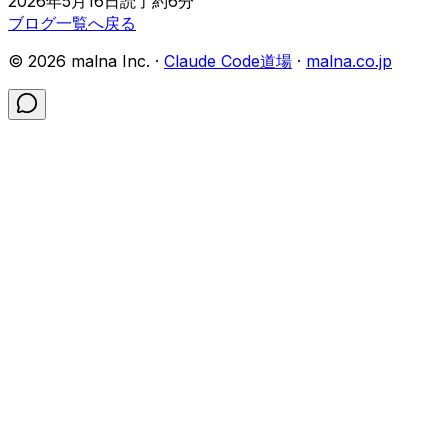
2026年5月16日
読了約
6
分
ブログ一覧へ戻る
©
2026
malna Inc. ·
Claude Code道場
·
malna.co.jp