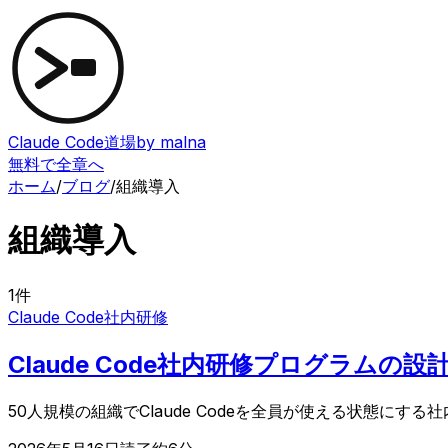
Claude Code道場
by malna
無料で全章へ
ホーム
/
ブログ
/
組織導入
組織導入
1
件
Claude Code
社内研修
Claude Code社内研修プログラム
50人規模の組織でClaude Codeを全員が使える状態