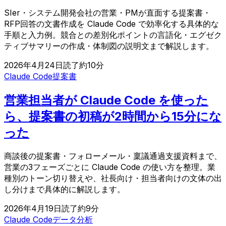
SIer・システム開発会社の営業・PMが直面する提案書・
RFP回答の文書作成を Claude Code で効率化する具体的な
手順と入力例。競合との差別化ポイントの言語化・エグゼク
ティブサマリーの作成・体制図の説明文まで解説します。
2026年4月24日
読了約
10
分
Claude Code
提案書
営業担当者が Claude Code を使った
ら、提案書の初稿が2時間から15分にな
った
商談後の提案書・フォローメール・稟議通過支援資料まで、
営業の3フェーズごとに Claude Code の使い方を整理。業
種別のトーン切り替えや、社長向け・担当者向けの文体の出
し分けまで具体的に解説します。
2026年4月19日
読了約
9
分
Claude Code
データ分析