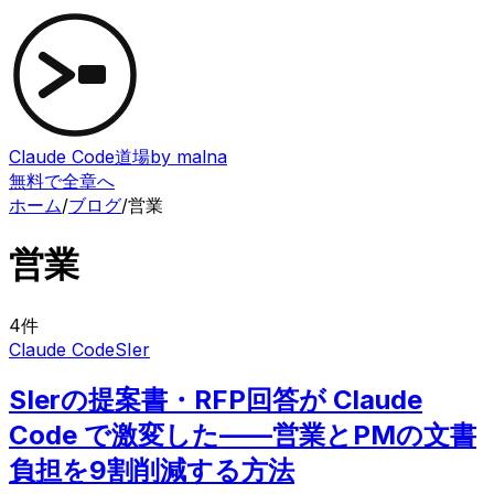
Claude Code道場
by malna
無料で全章へ
ホーム
/
ブログ
/
営業
営業
4
件
Claude Code
SIer
SIerの提案書・RFP回答が Claude
Code で激変した——営業とPMの文書
負担を9割削減する方法