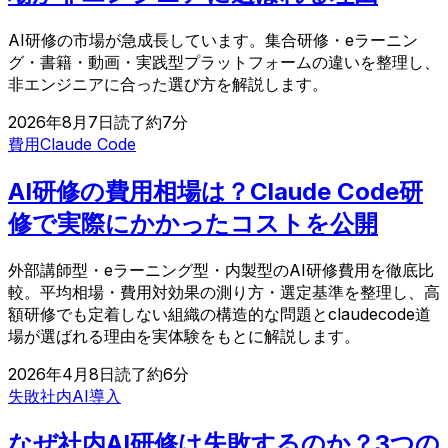
AI研修の市場が急成長しています。集合研修・eラーニン
グ・書籍・動画・実践型プラットフォームの違いを整理し、
非エンジニアに合った選び方を解説します。
2026年8月7日
読了約
7
分
費用
Claude Code
AI研修の費用相場は？Claude Code研
修で実際にかかったコストを公開
外部講師型・eラーニング型・内製型のAI研修費用を徹底比
較。平均相場・費用対効果の測り方・選定基準を整理し、高
額研修でも定着しない組織の構造的な問題とclaudecode道
場が選ばれる理由を実体験をもとに解説します。
2026年4月8日
読了約
6
分
失敗
社内AI導入
なぜ社内AI研修は失敗するのか？3つの