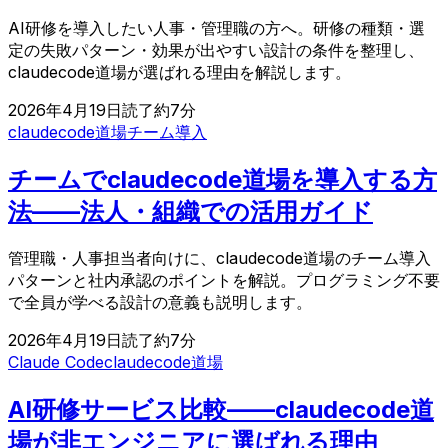
AI研修を導入したい人事・管理職の方へ。研修の種類・選
定の失敗パターン・効果が出やすい設計の条件を整理し、
claudecode道場が選ばれる理由を解説します。
2026年4月19日
読了約
7
分
claudecode道場
チーム導入
チームでclaudecode道場を導入する方
法——法人・組織での活用ガイド
管理職・人事担当者向けに、claudecode道場のチーム導入
パターンと社内承認のポイントを解説。プログラミング不要
で全員が学べる設計の意義も説明します。
2026年4月19日
読了約
7
分
Claude Code
claudecode道場
AI研修サービス比較——claudecode道
場が非エンジニアに選ばれる理由