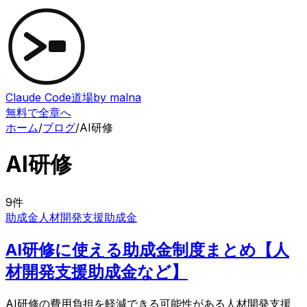
Claude Code道場
by malna
無料で全章へ
ホーム
/
ブログ
/
AI研修
AI研修
9
件
助成金
人材開発支援助成金
AI研修に使える助成金制度まとめ【人
材開発支援助成金など】
AI研修の費用負担を軽減できる可能性がある人材開発支援