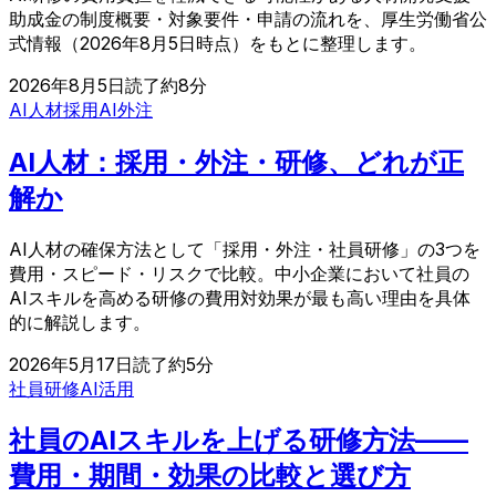
助成金の制度概要・対象要件・申請の流れを、厚生労働省公
式情報（2026年8月5日時点）をもとに整理します。
2026年8月5日
読了約
8
分
AI人材採用
AI外注
AI人材：採用・外注・研修、どれが正
解か
AI人材の確保方法として「採用・外注・社員研修」の3つを
費用・スピード・リスクで比較。中小企業において社員の
AIスキルを高める研修の費用対効果が最も高い理由を具体
的に解説します。
2026年5月17日
読了約
5
分
社員研修
AI活用
社員のAIスキルを上げる研修方法——
費用・期間・効果の比較と選び方