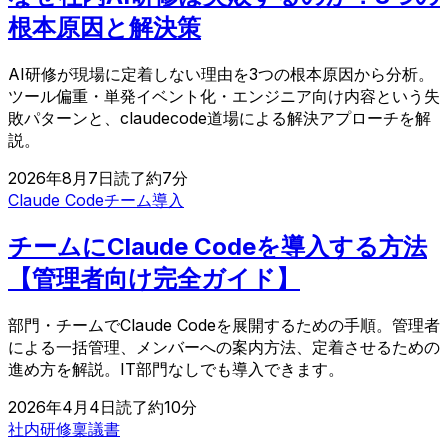
根本原因と解決策
AI研修が現場に定着しない理由を3つの根本原因から分析。
ツール偏重・単発イベント化・エンジニア向け内容という失
敗パターンと、claudecode道場による解決アプローチを解
説。
2026年8月7日
読了約
7
分
Claude Code
チーム導入
チームにClaude Codeを導入する方法
【管理者向け完全ガイド】
部門・チームでClaude Codeを展開するための手順。管理者
による一括管理、メンバーへの案内方法、定着させるための
進め方を解説。IT部門なしでも導入できます。
2026年4月4日
読了約
10
分
社内研修
稟議書