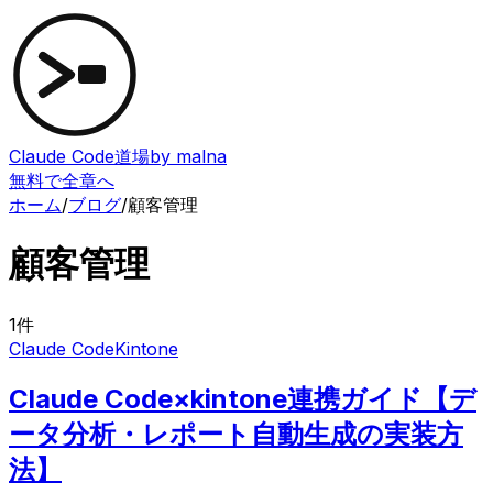
Claude Code道場
by malna
無料で全章へ
ホーム
/
ブログ
/
顧客管理
顧客管理
1
件
Claude Code
Kintone
Claude Code×kintone連携ガイド【デ
ータ分析・レポート自動生成の実装方
法】