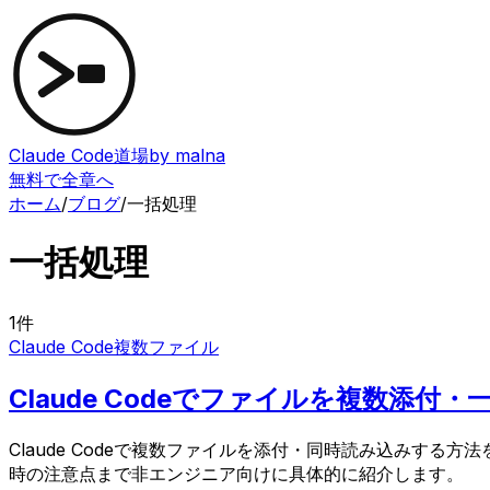
Claude Code道場
by malna
無料で全章へ
ホーム
/
ブログ
/
一括処理
一括処理
1
件
Claude Code
複数ファイル
Claude Codeでファイルを複数添
Claude Codeで複数ファイルを添付・同時読み込みす
時の注意点まで非エンジニア向けに具体的に紹介します。