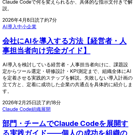
Claude Codeで何を変えられるか、具体的な指示文付きで解
説。
2026年4月8日
読了約
7
分
AI導入
中小企業
会社にAIを導入する方法【経営者・人
事担当者向け完全ガイド】
AI導入を検討している経営者・人事担当者向けに、課題設
定からツール選定・研修設計・KPI測定まで、組織全体にAI
を定着させる実践的ステップを解説。失敗しない導入計画の
立て方と、定着に成功した企業の共通点を具体的に紹介しま
す。
2026年2月25日
読了約
18
分
Claude Code
組織展開
部門・チームでClaude Codeを展開す
る実践ガイド——個人の成功を組織の