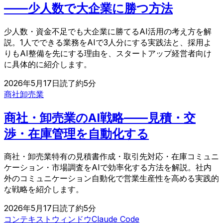
——少人数で大企業に勝つ方法
少人数・資金不足でも大企業に勝てるAI活用の考え方を解
説。1人でできる業務をAIで3人分にする実践法と、採用よ
りもAI整備を先にする理由を、スタートアップ経営者向け
に具体的に紹介します。
2026年5月17日
読了約
5
分
商社
卸売業
商社・卸売業のAI戦略——見積・交
渉・在庫管理を自動化する
商社・卸売業特有の見積書作成・取引先対応・在庫コミュニ
ケーション・市場調査をAIで効率化する方法を解説。社内
外のコミュニケーション自動化で営業生産性を高める実践的
な戦略を紹介します。
2026年5月17日
読了約
5
分
コンテキストウィンドウ
Claude Code