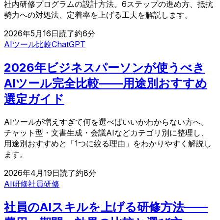
社内研修プログラムの設計方法。6ステップの進め方、抵抗
勢力への対処法、定着率を上げる工夫を解説します。
2026年5月16日
読了約
6
分
AIツール比較
ChatGPT
2026年ビジネスパーソンが使うべき
AIツール完全比較——用途別おすすめ
選定ガイド
AIツールが増えすぎて何を選べばいいかわからない方へ。
チャット型・文書生成・会議AIなどカテゴリ別に整理し、
用途別おすすめと「1つに絞る理由」をわかりやすく解説し
ます。
2026年4月19日
読了約
8
分
AI研修
社員研修
社員のAIスキルを上げる研修方法——