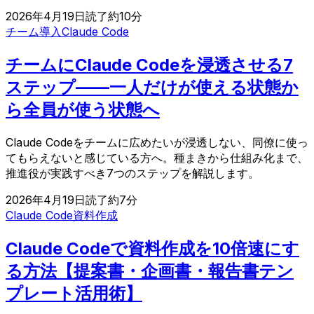
2026年4月19日
読了約
10
分
チーム導入
Claude Code
チームにClaude Codeを浸透させる7
ステップ——一人だけが使える状態か
ら全員が使う状態へ
Claude Codeをチームに広めたいが浸透しない、同僚に使っ
てもらえないと感じている方へ。種まきから仕組み化まで、
推進役が実践すべき7つのステップを解説します。
2026年4月19日
読了約
7
分
Claude Code
資料作成
Claude Codeで資料作成を10倍速にす
る方法【提案書・企画書・報告書テン
プレート活用術】