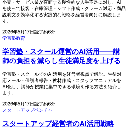
小売・サービス業が直面する慢性的な人手不足に対し、AI
を使って接客・在庫管理・シフト作成・クレーム対応・商品
説明文を効率化する実践的な戦略を経営者向けに解説しま
す。
2026年5月17日
読了約
6
分
学習塾
教育
学習塾・スクール運営のAI活用——講
師の負担を減らし生徒満足度を上げる
学習塾・スクールでのAI活用を経営者視点で解説。生徒対
応メール・保護者報告・教材作成・スタッフマニュアルを
AI化し、講師が授業に集中できる環境を作る方法を紹介し
ます。
2026年5月17日
読了約
6
分
スタートアップ
ベンチャー
スタートアップ経営者のAI活用戦略