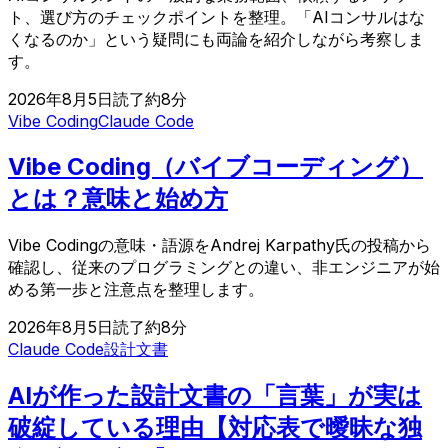
ト、選び方のチェックポイントを整理。「AIコンサルはな
くなるのか」という疑問にも両論を紹介しながら考察しま
す。
2026年8月5日
読了約
8
分
Vibe Coding
Claude Code
Vibe Coding（バイブコーディング）
とは？意味と始め方
Vibe Codingの意味・語源をAndrej Karpathy氏の投稿から
確認し、従来のプログラミングとの違い、非エンジニアが始
める第一歩と注意点を整理します。
2026年8月5日
読了約
8
分
Claude Code
設計文書
AIが作った設計文書の「言葉」が実は
破綻している理由【対応表で曖昧な独