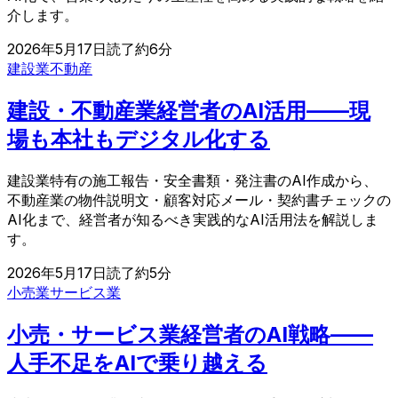
介します。
2026年5月17日
読了約
6
分
建設業
不動産
建設・不動産業経営者のAI活用——現
場も本社もデジタル化する
建設業特有の施工報告・安全書類・発注書のAI作成から、
不動産業の物件説明文・顧客対応メール・契約書チェックの
AI化まで、経営者が知るべき実践的なAI活用法を解説しま
す。
2026年5月17日
読了約
5
分
小売業
サービス業
小売・サービス業経営者のAI戦略——
人手不足をAIで乗り越える