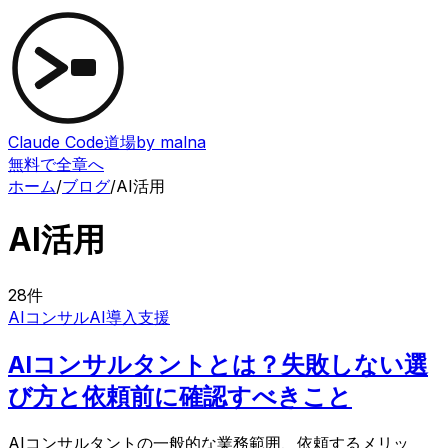
Claude Code道場
by malna
無料で全章へ
ホーム
/
ブログ
/
AI活用
AI活用
28
件
AIコンサル
AI導入支援
AIコンサルタントとは？失敗しない選
び方と依頼前に確認すべきこと
AIコンサルタントの一般的な業務範囲、依頼するメリッ