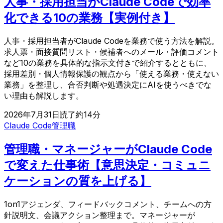
人事・採用担当がClaude Codeで効率
化できる10の業務【実例付き】
人事・採用担当者がClaude Codeを業務で使う方法を解説。
求人票・面接質問リスト・候補者へのメール・評価コメント
など10の業務を具体的な指示文付きで紹介するとともに、
採用差別・個人情報保護の観点から「使える業務・使えない
業務」を整理し、合否判断や処遇決定にAIを使うべきでな
い理由も解説します。
2026年7月31日
読了約
14
分
Claude Code
管理職
管理職・マネージャーがClaude Code
で変えた仕事術【意思決定・コミュニ
ケーションの質を上げる】
1on1アジェンダ、フィードバックコメント、チームへの方
針説明文、会議アクション整理まで。マネージャーが