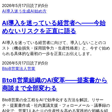
2026年5月17日
読了約
5
分
AI導入迷う
生成AI始め方
AI導入を迷っている経営者へ——今始
めないリスクを正直に語る
AI導入を迷っている経営者に向けて、導入しないことのコ
スト（機会損失・採用競争力・生産性格差）と、今すぐ始め
られる具体的な最初の一歩を正直にお伝えします。
2026年5月17日
読了約
5
分
BtoB営業
法人営業
BtoB営業組織のAI変革——提案書から
商談まで全部変わる
BtoB営業の全工程をAIで効率化する方法を解説。リサー
チ・提案書作成・社内稟議支援・フォローメール・議事録の
AI化で、営業1人あたりの生産性を高める実践的な戦略を紹