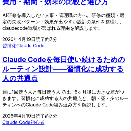
費用・期間・効果の比較と選び方
AI研修を導入したい人事・管理職の方へ。研修の種類・選
定の失敗パターン・効果が出やすい設計の条件を整理し、
claudecode道場が選ばれる理由を解説します。
2026年4月19日
読了約
7
分
習慣化
Claude Code
Claude Codeを毎日使い続けるための
ルーティン設計——習慣化に成功する
人の共通点
週に1回使う人と毎日使う人では、6ヶ月後に大きな差がつ
きます。習慣化に成功する人の共通点と、朝・昼・夕のルー
ティンへのClaude Code組み込み方を解説します。
2026年4月19日
読了約
7
分
Claude Code
初心者