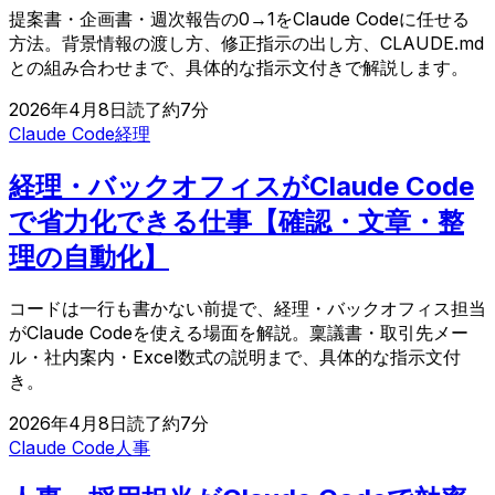
提案書・企画書・週次報告の0→1をClaude Codeに任せる
方法。背景情報の渡し方、修正指示の出し方、CLAUDE.md
との組み合わせまで、具体的な指示文付きで解説します。
2026年4月8日
読了約
7
分
Claude Code
経理
経理・バックオフィスがClaude Code
で省力化できる仕事【確認・文章・整
理の自動化】
コードは一行も書かない前提で、経理・バックオフィス担当
がClaude Codeを使える場面を解説。稟議書・取引先メー
ル・社内案内・Excel数式の説明まで、具体的な指示文付
き。
2026年4月8日
読了約
7
分
Claude Code
人事