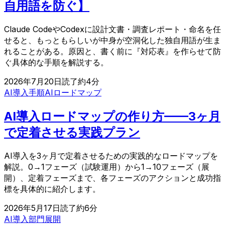
自用語を防ぐ】
Claude CodeやCodexに設計文書・調査レポート・命名を任
せると、もっともらしいが中身が空洞化した独自用語が生ま
れることがある。原因と、書く前に『対応表』を作らせて防
ぐ具体的な手順を解説する。
2026年7月20日
読了約
4
分
AI導入手順
AIロードマップ
AI導入ロードマップの作り方——3ヶ月
で定着させる実践プラン
AI導入を3ヶ月で定着させるための実践的なロードマップを
解説。0→1フェーズ（試験運用）から1→10フェーズ（展
開）、定着フェーズまで、各フェーズのアクションと成功指
標を具体的に紹介します。
2026年5月17日
読了約
6
分
AI導入
部門展開