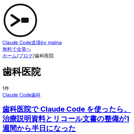
Claude Code道場
by malna
無料で全章へ
ホーム
/
ブログ
/
歯科医院
歯科医院
1
件
Claude Code
歯科
歯科医院で Claude Code を使ったら、
治療説明資料とリコール文書の整備が1
週間から半日になった