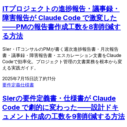
ITプロジェクトの進捗報告・議事録・
障害報告が Claude Code で激変した
——PMの報告書作成工数を8割削減す
る方法
SIer・ITコンサルのPMが書く週次進捗報告書・月次報告
書・議事録・障害報告書・エスカレーション文書をClaude
Codeで効率化。プロジェクト管理の文書業務を根本から変
える実践ガイド。
2025年7月15日
読了約
11
分
要件定義
仕様書
SIerの要件定義書・仕様書が Claude
Code で劇的に変わった——設計ドキ
ュメント作成の工数を9割削減する方法