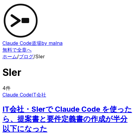
Claude Code道場
by malna
無料で全章へ
ホーム
/
ブログ
/
SIer
SIer
4
件
Claude Code
IT会社
IT会社・SIerで Claude Code を使った
ら、提案書と要件定義書の作成が半分
以下になった