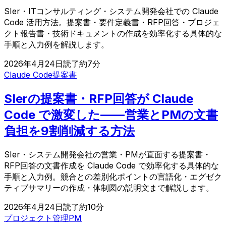
SIer・ITコンサルティング・システム開発会社での Claude
Code 活用方法。提案書・要件定義書・RFP回答・プロジェ
クト報告書・技術ドキュメントの作成を効率化する具体的な
手順と入力例を解説します。
2026年4月24日
読了約
7
分
Claude Code
提案書
SIerの提案書・RFP回答が Claude
Code で激変した——営業とPMの文書
負担を9割削減する方法
SIer・システム開発会社の営業・PMが直面する提案書・
RFP回答の文書作成を Claude Code で効率化する具体的な
手順と入力例。競合との差別化ポイントの言語化・エグゼク
ティブサマリーの作成・体制図の説明文まで解説します。
2026年4月24日
読了約
10
分
プロジェクト管理
PM