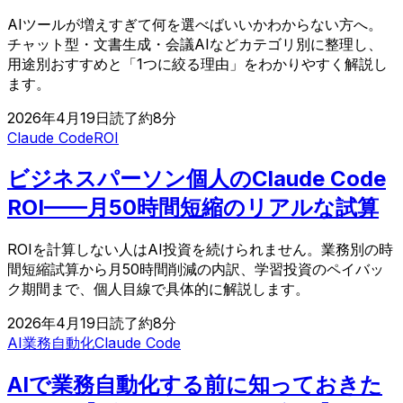
AIツールが増えすぎて何を選べばいいかわからない方へ。
チャット型・文書生成・会議AIなどカテゴリ別に整理し、
用途別おすすめと「1つに絞る理由」をわかりやすく解説し
ます。
2026年4月19日
読了約
8
分
Claude Code
ROI
ビジネスパーソン個人のClaude Code
ROI——月50時間短縮のリアルな試算
ROIを計算しない人はAI投資を続けられません。業務別の時
間短縮試算から月50時間削減の内訳、学習投資のペイバッ
ク期間まで、個人目線で具体的に解説します。
2026年4月19日
読了約
8
分
AI業務自動化
Claude Code
AIで業務自動化する前に知っておきた