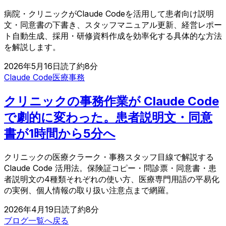
病院・クリニックがClaude Codeを活用して患者向け説明
文・同意書の下書き、スタッフマニュアル更新、経営レポー
ト自動生成、採用・研修資料作成を効率化する具体的な方法
を解説します。
2026年5月16日
読了約
8
分
Claude Code
医療事務
クリニックの事務作業が Claude Code
で劇的に変わった。患者説明文・同意
書が1時間から5分へ
クリニックの医療クラーク・事務スタッフ目線で解説する
Claude Code 活用法。保険証コピー・問診票・同意書・患
者説明文の4種類それぞれの使い方、医療専門用語の平易化
の実例、個人情報の取り扱い注意点まで網羅。
2026年4月19日
読了約
8
分
ブログ一覧へ戻る