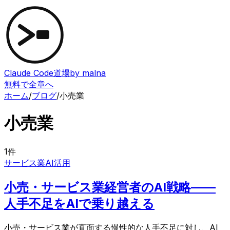
Claude Code道場
by malna
無料で全章へ
ホーム
/
ブログ
/
小売業
小売業
1
件
サービス業
AI活用
小売・サービス業経営者のAI戦略——
人手不足をAIで乗り越える
小売・サービス業が直面する慢性的な人手不足に対し、AI