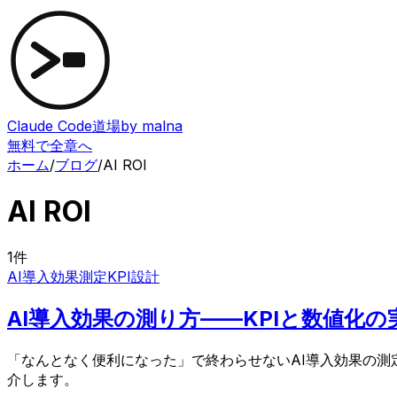
Claude Code道場
by malna
無料で全章へ
ホーム
/
ブログ
/
AI ROI
AI ROI
1
件
AI導入効果測定
KPI設計
AI導入効果の測り方——KPIと数値化
「なんとなく便利になった」で終わらせないAI導入効果の測
介します。