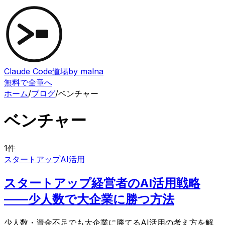
Claude Code道場
by malna
無料で全章へ
ホーム
/
ブログ
/
ベンチャー
ベンチャー
1
件
スタートアップ
AI活用
スタートアップ経営者のAI活用戦略
——少人数で大企業に勝つ方法
少人数・資金不足でも大企業に勝てるAI活用の考え方を解