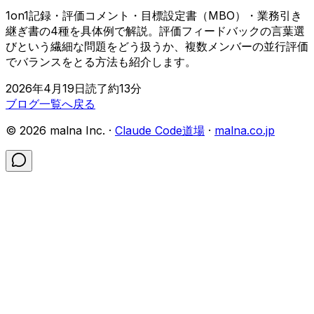
1on1記録・評価コメント・目標設定書（MBO）・業務引き
継ぎ書の4種を具体例で解説。評価フィードバックの言葉選
びという繊細な問題をどう扱うか、複数メンバーの並行評価
でバランスをとる方法も紹介します。
2026年4月19日
読了約
13
分
ブログ一覧へ戻る
©
2026
malna Inc. ·
Claude Code道場
·
malna.co.jp