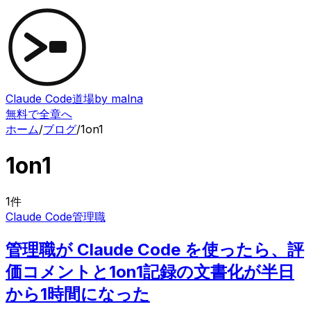
Claude Code道場
by malna
無料で全章へ
ホーム
/
ブログ
/
1on1
1on1
1
件
Claude Code
管理職
管理職が Claude Code を使ったら、評
価コメントと1on1記録の文書化が半日
から1時間になった