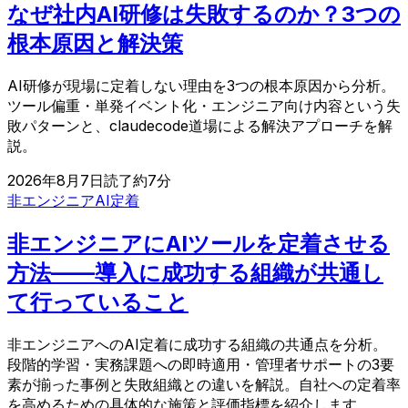
なぜ社内AI研修は失敗するのか？3つの
根本原因と解決策
AI研修が現場に定着しない理由を3つの根本原因から分析。
ツール偏重・単発イベント化・エンジニア向け内容という失
敗パターンと、claudecode道場による解決アプローチを解
説。
2026年8月7日
読了約
7
分
非エンジニア
AI定着
非エンジニアにAIツールを定着させる
方法——導入に成功する組織が共通し
て行っていること
非エンジニアへのAI定着に成功する組織の共通点を分析。
段階的学習・実務課題への即時適用・管理者サポートの3要
素が揃った事例と失敗組織との違いを解説。自社への定着率
を高めるための具体的な施策と評価指標を紹介します。