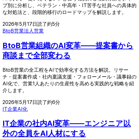
プ別に分析し、ベテラン・中高年・IT苦手な社員への具体的
な対処法と、段階的移行のロードマップを解説します。
2026年5月17日
読了約
5
分
BtoB営業
法人営業
BtoB営業組織のAI変革——提案書から
商談まで全部変わる
BtoB営業の全工程をAIで効率化する方法を解説。リサー
チ・提案書作成・社内稟議支援・フォローメール・議事録の
AI化で、営業1人あたりの生産性を高める実践的な戦略を紹
介します。
2026年5月17日
読了約
6
分
IT企業
AI化
IT企業の社内AI変革——エンジニア以
外の全員をAI人材にする