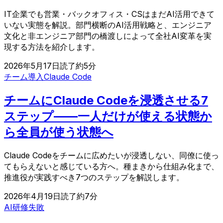
IT企業でも営業・バックオフィス・CSはまだAI活用できて
いない実態を解説。部門横断のAI活用戦略と、エンジニア
文化と非エンジニア部門の橋渡しによって全社AI変革を実
現する方法を紹介します。
2026年5月17日
読了約
5
分
チーム導入
Claude Code
チームにClaude Codeを浸透させる7
ステップ——一人だけが使える状態か
ら全員が使う状態へ
Claude Codeをチームに広めたいが浸透しない、同僚に使っ
てもらえないと感じている方へ。種まきから仕組み化まで、
推進役が実践すべき7つのステップを解説します。
2026年4月19日
読了約
7
分
AI研修
失敗