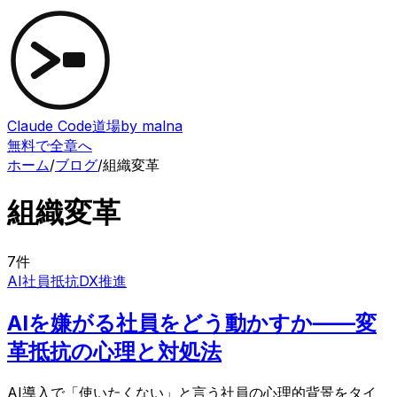
Claude Code道場
by malna
無料で全章へ
ホーム
/
ブログ
/
組織変革
組織変革
7
件
AI社員抵抗
DX推進
AIを嫌がる社員をどう動かすか——変
革抵抗の心理と対処法
AI導入で「使いたくない」と言う社員の心理的背景をタイ