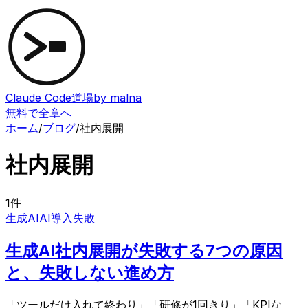
Claude Code道場
by malna
無料で全章へ
ホーム
/
ブログ
/
社内展開
社内展開
1
件
生成AI
AI導入失敗
生成AI社内展開が失敗する7つの原因
と、失敗しない進め方
「ツールだけ入れて終わり」「研修が1回きり」「KPIな