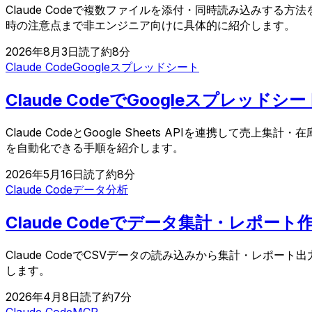
Claude Codeで複数ファイルを添付・同時読み込みす
時の注意点まで非エンジニア向けに具体的に紹介します。
2026年8月3日
読了約
8
分
Claude Code
Googleスプレッドシート
Claude CodeでGoogleスプレッ
Claude CodeとGoogle Sheets APIを連携し
を自動化できる手順を紹介します。
2026年5月16日
読了約
8
分
Claude Code
データ分析
Claude Codeでデータ集計・レポー
Claude CodeでCSVデータの読み込みから集計・レポ
します。
2026年4月8日
読了約
7
分
Claude Code
MCP