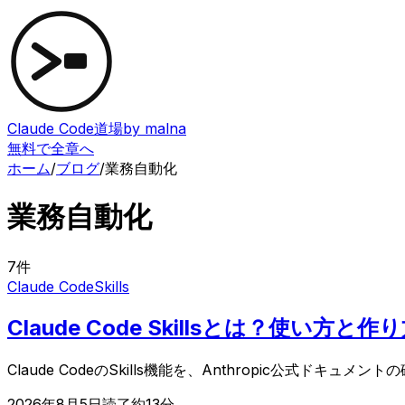
Claude Code道場
by malna
無料で全章へ
ホーム
/
ブログ
/
業務自動化
業務自動化
7
件
Claude Code
Skills
Claude Code Skillsとは？使い
Claude CodeのSkills機能を、Anthropic公
2026年8月5日
読了約
13
分