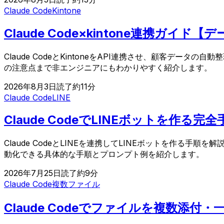
Claude Code
Kintone
Claude Code×kintone連携ガ
Claude CodeとKintoneをAPI連携させ、顧客データ
の注意点まで非エンジニアにもわかりやすく紹介します。
2026年8月3日
読了約
11
分
Claude Code
LINE
Claude CodeでLINEボットを作
Claude CodeとLINEを連携してLINEボットを作る手順
動化できる具体的な手順とプロンプト例を紹介します。
2026年7月25日
読了約
9
分
Claude Code
複数ファイル
Claude Codeでファイルを複数添