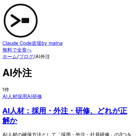
Claude Code道場
by malna
無料で全章へ
ホーム
/
ブログ
/
AI外注
AI外注
1
件
AI人材採用
AI研修
AI人材：採用・外注・研修、どれが正
解か
AI人材の確保方法として「採用・外注・社員研修」の3つを