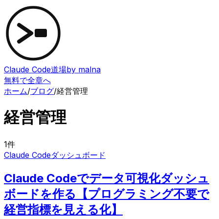
Claude Code道場
by malna
無料で全章へ
ホーム
/
ブログ
/
経営管理
経営管理
1
件
Claude Code
ダッシュボード
Claude Codeでデータ可視化ダッシュ
ボードを作る【プログラミング不要で
経営指標を見える化】