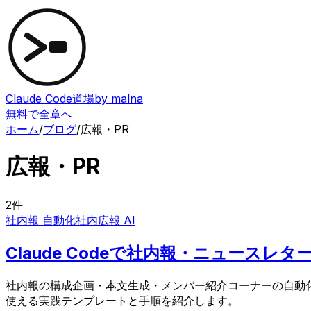
Claude Code道場
by malna
無料で全章へ
ホーム
/
ブログ
/
広報・PR
広報・PR
2
件
社内報 自動化
社内広報 AI
Claude Codeで社内報・ニュース
社内報の構成企画・本文生成・メンバー紹介コーナーの自動化ま
使える実践テンプレートと手順を紹介します。