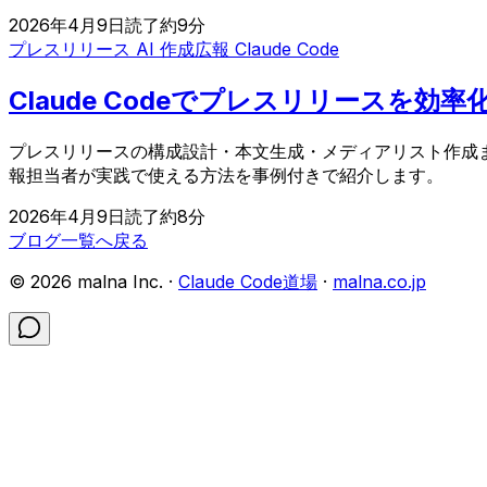
2026年4月9日
読了約
9
分
プレスリリース AI 作成
広報 Claude Code
Claude Codeでプレスリリースを
プレスリリースの構成設計・本文生成・メディアリスト作成まで
報担当者が実践で使える方法を事例付きで紹介します。
2026年4月9日
読了約
8
分
ブログ一覧へ戻る
©
2026
malna Inc. ·
Claude Code道場
·
malna.co.jp