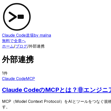
Claude Code道場
by malna
無料で全章へ
ホーム
/
ブログ
/
外部連携
外部連携
1
件
Claude Code
MCP
Claude CodeのMCPとは？非エン
MCP（Model Context Protocol）をAIとツール
す。