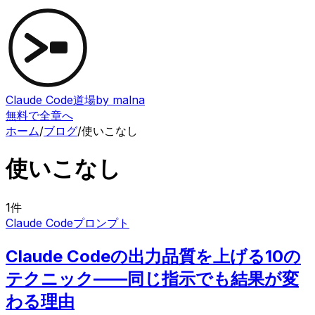
Claude Code道場
by malna
無料で全章へ
ホーム
/
ブログ
/
使いこなし
使いこなし
1
件
Claude Code
プロンプト
Claude Codeの出力品質を上げる10の
テクニック——同じ指示でも結果が変
わる理由