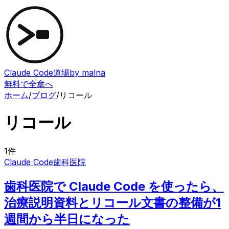
Claude Code道場
by malna
無料で全章へ
ホーム
/
ブログ
/
リコール
リコール
1
件
Claude Code
歯科医院
歯科医院で Claude Code を使ったら、
治療説明資料とリコール文書の整備が1
週間から半日になった