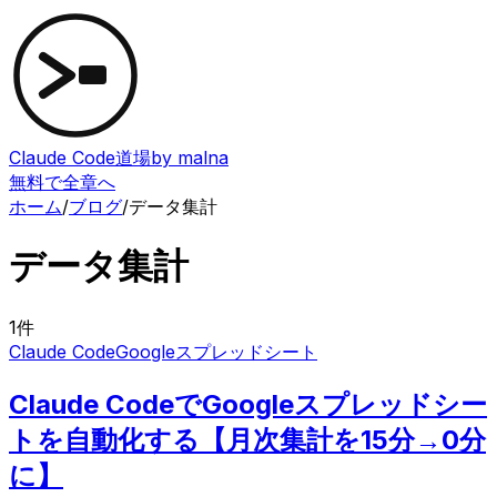
Claude Code道場
by malna
無料で全章へ
ホーム
/
ブログ
/
データ集計
データ集計
1
件
Claude Code
Googleスプレッドシート
Claude CodeでGoogleスプレッドシー
トを自動化する【月次集計を15分→0分
に】