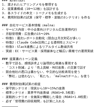
### 処理の流れ

1. 渡されたヒアリングメモを整理する

2. 提案書構成（10〜12枚）を設計する

3. 各スライドの本文・トークメモを生成する

4. 費用対効果の試算（保守・標準・楽観の3シナリオ）を作る

### 自社サービス基本情報（malna）

- サービス内容：中小企業向けデジタル広告運用代行

- 月額管理費：広告費の15〜20%

- 特徴1：週次レポート自動化（競合は月次対応が多い）

- 特徴2：Claude Code活用による透明性とスピード

- 特徴3：Slack連携によるリアルタイム数値共有

- 実績：EC・サービス業・採用媒体など幅広い業種での運用実績

### 提案書のトーン定義

- 数字で語る。感情訴求より論理的な根拠を重視する

- 「コスト削減」より「売上貢献・ROI改善」の文脈で話す

- 競合他社の悪口は書かない。中立的な比較表現を使う

- 「弊社」は使わない。「私たち」「malnaのチーム」を使う

### 費用対効果試算の前提

- 保守的シナリオ：現状から10〜15%の改善

- 標準シナリオ：業界平均改善値（ROAS+0.5程度）

- 楽観的シナリオ：全施策が機能した場合（ROAS+1.0程度）
