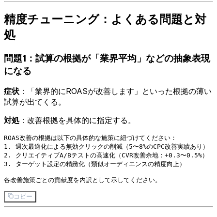
精度チューニング：よくある問題と対
処
問題1：試算の根拠が「業界平均」などの抽象表現
になる
症状
：「業界的にROASが改善します」といった根拠の薄い
試算が出てくる。
対処
：改善根拠を具体的に指定する。
ROAS改善の根拠は以下の具体的な施策に紐づけてください：

1. 週次最適化による無効クリックの削減（5〜8%のCPC改善実績あり）

2. クリエイティブA/Bテストの高速化（CVR改善余地：+0.3〜0.5%）

3. ターゲット設定の精緻化（類似オーディエンスの精度向上）

コピー