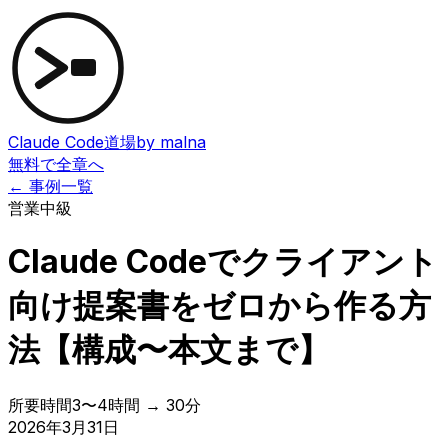
Claude Code道場
by malna
無料で全章へ
← 事例一覧
営業
中級
Claude Codeでクライアント
向け提案書をゼロから作る方
法【構成〜本文まで】
所要時間
3〜4時間 → 30分
2026年3月31日