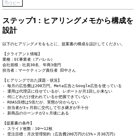
コピー
ステップ1：ヒアリングメモから構成を
設計
以下のヒアリングメモをもとに、提案書の構成を設計してください。

【クライアント情報】

業種：EC事業者（アパレル）

会社規模：社員30名、年商3億円

担当者：マーケティング責任者 田中さん

【ヒアリングで出た課題・状況】

- 毎月の広告費は200万円。Meta広告とGoogle広告を使っている

- 運用は代理店に任せているが、レポートが月1回しか来ない

- 何にどれだけ使われているか把握できていない

- ROAS目標は5倍だが、実態が分からない

- 担当者が3ヶ月前に交代して引き継ぎが不十分

- 新商品のローンチが2ヶ月後にある

【提案書の条件】

- スライド枚数：10〜12枚

- 受注目標：月次管理契約（広告費200万円の15%＝月30万円）
