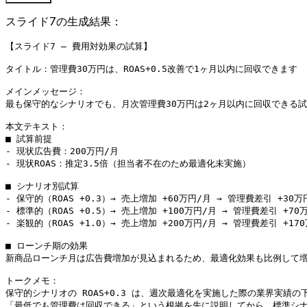
スライド7の生成結果：
【スライド7 — 費用対効果の試算】

タイトル：管理費30万円は、ROAS+0.5改善で1ヶ月以内に回収できます

メインメッセージ：

最も保守的なシナリオでも、月次管理費30万円は2ヶ月以内に回収できる試
本文テキスト：

■ 試算前提

- 現状広告費：200万円/月

- 現状ROAS：推定3.5倍（担当者不在のため最適化未実施）

■ シナリオ別試算

- 保守的（ROAS +0.3）→ 売上増加 +60万円/月 → 管理費差引 +30万円
- 標準的（ROAS +0.5）→ 売上増加 +100万円/月 → 管理費差引 +70万
- 楽観的（ROAS +1.0）→ 売上増加 +200万円/月 → 管理費差引 +170
■ ローンチ期の効果

新商品ローンチ月は広告費増加が見込まれるため、最適化効果も比例して増
トークメモ：

保守的シナリオの ROAS+0.3 は、週次最適化を実施した際の業界実績の下
「最低でも管理費は回収できる」という根拠を先に説明してから、標準シナ