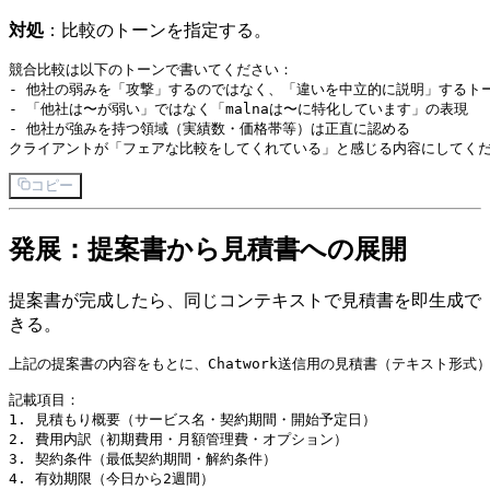
対処
：比較のトーンを指定する。
競合比較は以下のトーンで書いてください：

- 他社の弱みを「攻撃」するのではなく、「違いを中立的に説明」するトー
- 「他社は〜が弱い」ではなく「malnaは〜に特化しています」の表現

- 他社が強みを持つ領域（実績数・価格帯等）は正直に認める

コピー
発展：提案書から見積書への展開
提案書が完成したら、同じコンテキストで見積書を即生成で
きる。
上記の提案書の内容をもとに、Chatwork送信用の見積書（テキスト形式
記載項目：

1. 見積もり概要（サービス名・契約期間・開始予定日）

2. 費用内訳（初期費用・月額管理費・オプション）

3. 契約条件（最低契約期間・解約条件）

4. 有効期限（今日から2週間）
