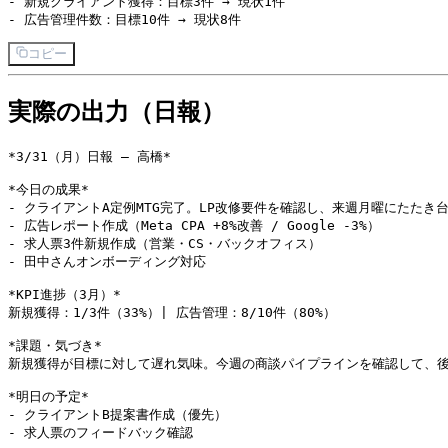
- 新規クライアント獲得：目標3件 → 現状1件

コピー
実際の出力（日報）
*3/31（月）日報 — 高橋*

*今日の成果*

- クライアントA定例MTG完了。LP改修要件を確認し、来週月曜にたたき台
- 広告レポート作成（Meta CPA +8%改善 / Google -3%）

- 求人票3件新規作成（営業・CS・バックオフィス）

- 田中さんオンボーディング対応

*KPI進捗（3月）*

新規獲得：1/3件（33%）| 広告管理：8/10件（80%）

*課題・気づき*

新規獲得が目標に対して遅れ気味。今週の商談パイプラインを確認して、後
*明日の予定*

- クライアントB提案書作成（優先）
