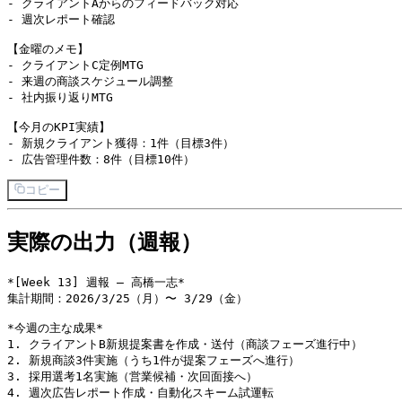
- クライアントAからのフィードバック対応

- 週次レポート確認

【金曜のメモ】

- クライアントC定例MTG

- 来週の商談スケジュール調整

- 社内振り返りMTG

【今月のKPI実績】

- 新規クライアント獲得：1件（目標3件）

コピー
実際の出力（週報）
*[Week 13] 週報 — 高橋一志*

集計期間：2026/3/25（月）〜 3/29（金）

*今週の主な成果*

1. クライアントB新規提案書を作成・送付（商談フェーズ進行中）

2. 新規商談3件実施（うち1件が提案フェーズへ進行）

3. 採用選考1名実施（営業候補・次回面接へ）

4. 週次広告レポート作成・自動化スキーム試運転
