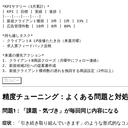
*KPIサマリー（3月累計）*

| KPI | 目標 | 実績 | 進捗 |

|---|---|---|---|

| 新規クライアント獲得 | 3件 | 1件 | 33% |

| 広告管理件数 | 10件 | 8件 | 80% |

*持ち越しタスク*

- クライアントA LP改修たたき台（来週月曜）

- 求人票フィードバック反映

*来週の優先アクション*

1. クライアントB商談クローズ（月曜中にフォロー連絡）

2. 新規候補2社への提案書作成

コピー
精度チューニング：よくある問題と対
問題1：「課題・気づき」が毎回同じ内容になる
症状
：「引き続き取り組んでいきます」のような形式的なコ