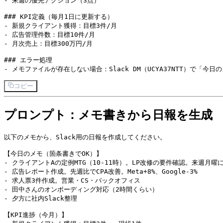
- 来週の優先アクション（3点）

### KPI定義（毎月1日に更新する）

- 新規クライアント獲得：目標3件/月

- 広告管理件数：目標10件/月

- 月次売上：目標300万円/月

### エラー処理

コピー
プロンプト：メモ書きから日報を生成
以下のメモから、Slack用の日報を作成してください。

【今日のメモ（箇条書きでOK）】

- クライアントAの定例MTG（10-11時）。LP改修の要件確認。来週月曜
- 広告レポート作成。先週比でCPA改善。Meta+8%、Google-3%

- 求人票3件作成。営業・CS・バックオフィス

- 田中さんのオンボーディング対応（2時間くらい）

- 夕方に社内Slack整理

【KPI進捗（今月）】
