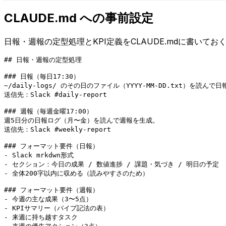
CLAUDE.md への事前設定
日報・週報の定型処理とKPI定義をCLAUDE.mdに書いてお
## 日報・週報の定型処理

### 日報（毎日17:30）

~/daily-logs/ のその日のファイル（YYYY-MM-DD.txt）を読んで日
送信先：Slack #daily-report

### 週報（毎週金曜17:00）

週5日分の日報ログ（月〜金）を読んで週報を生成。

送信先：Slack #weekly-report

### フォーマット要件（日報）

- Slack mrkdwn形式

- セクション：今日の成果 / 数値進捗 / 課題・気づき / 明日の予定

- 全体200字以内に収める（読みやすさのため）

### フォーマット要件（週報）

- 今週の主な成果（3〜5点）

- KPIサマリー（パイプ記法の表）

- 来週に持ち越すタスク
