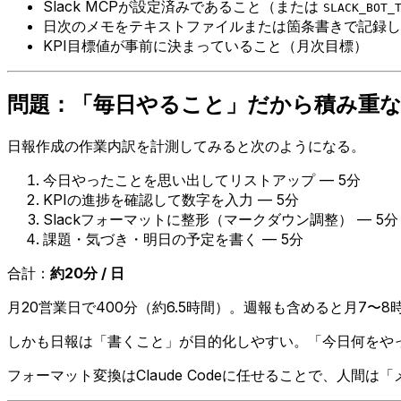
Slack MCPが設定済みであること（または
SLACK_BOT_
日次のメモをテキストファイルまたは箇条書きで記録し
KPI目標値が事前に決まっていること（月次目標）
問題：「毎日やること」だから積み重
日報作成の作業内訳を計測してみると次のようになる。
今日やったことを思い出してリストアップ — 5分
KPIの進捗を確認して数字を入力 — 5分
Slackフォーマットに整形（マークダウン調整） — 5分
課題・気づき・明日の予定を書く — 5分
合計：
約20分 / 日
月20営業日で400分（約6.5時間）。週報も含めると月7〜
しかも日報は「書くこと」が目的化しやすい。「今日何をや
フォーマット変換はClaude Codeに任せることで、人間