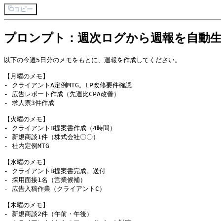
コピー
プロンプト：週次ログから週報を自動
以下の今週5日分のメモをもとに、週報を作成してください。

【月曜のメモ】

- クライアントA定例MTG。LP改修要件確認

- 広告レポート作成（先週比CPA改善）

- 求人票3件作成

【火曜のメモ】

- クライアントB提案書作成（4時間）

- 新規商談1件（株式会社〇〇）

- 社内定例MTG

【水曜のメモ】

- クライアントB提案書完成。送付

- 採用面接1名（営業候補）

- 広告入稿作業（クライアントC）

【木曜のメモ】

- 新規商談2件（午前・午後）
