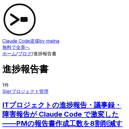
Claude Code道場
by malna
無料で全章へ
ホーム
/
ブログ
/
進捗報告書
進捗報告書
1
件
SIer
プロジェクト管理
ITプロジェクトの進捗報告・議事録・
障害報告が Claude Code で激変した
——PMの報告書作成工数を8割削減す