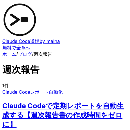
Claude Code道場
by malna
無料で全章へ
ホーム
/
ブログ
/
週次報告
週次報告
1
件
Claude Code
レポート自動化
Claude Codeで定期レポートを自動生
成する【週次報告書の作成時間をゼロ
に】