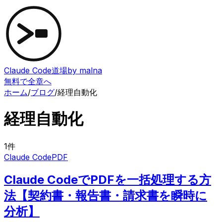
Claude Code道場
by malna
無料で全章へ
ホーム
/
ブログ
/
経理自動化
経理自動化
1
件
Claude Code
PDF
Claude CodeでPDFを一括処理する方
法【契約書・報告書・請求書を瞬時に
分析】