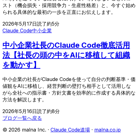
スト（機会損失・採用競争力・生産性格差）と、今すぐ始め
られる具体的な最初の一歩を正直にお伝えします。
2026年5月17日
読了約
5
分
Claude Code
中小企業
中小企業社長のClaude Code徹底活用
法【社長の頭の中をAIに移植して組織
を動かす】
中小企業の社長がClaude Codeを使って自分の判断基準・価
値観をAIに移植し、経営判断の壁打ち相手として活用しな
がら全社への指示書・方針文書を効率的に作成する具体的な
方法を解説します。
2026年5月16日
読了約
8
分
ブログ一覧へ戻る
©
2026
malna Inc. ·
Claude Code道場
·
malna.co.jp