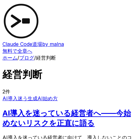
Claude Code道場
by malna
無料で全章へ
ホーム
/
ブログ
/
経営判断
経営判断
2
件
AI導入迷う
生成AI始め方
AI導入を迷っている経営者へ——今始
めないリスクを正直に語る
AI導入を迷っている経営者に向けて、導入しないことのコ