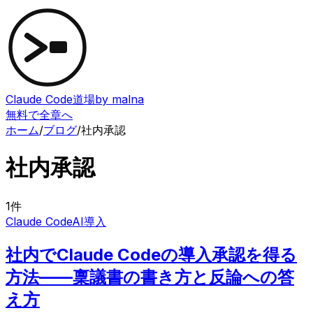
Claude Code道場
by malna
無料で全章へ
ホーム
/
ブログ
/
社内承認
社内承認
1
件
Claude Code
AI導入
社内でClaude Codeの導入承認を得る
方法——稟議書の書き方と反論への答
え方