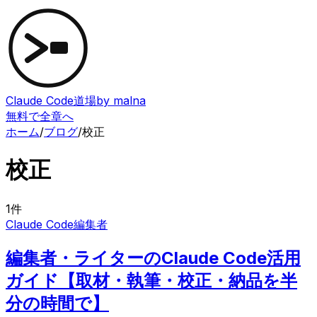
Claude Code道場
by malna
無料で全章へ
ホーム
/
ブログ
/
校正
校正
1
件
Claude Code
編集者
編集者・ライターのClaude Code活用
ガイド【取材・執筆・校正・納品を半
分の時間で】