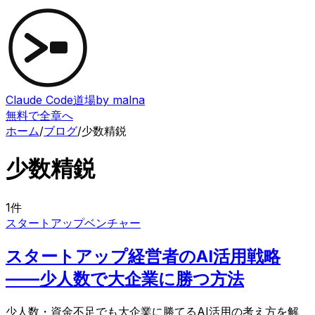
Claude Code道場
by malna
無料で全章へ
ホーム
/
ブログ
/
少数精鋭
少数精鋭
1
件
スタートアップ
ベンチャー
スタートアップ経営者のAI活用戦略
——少人数で大企業に勝つ方法
少人数・資金不足でも大企業に勝てるAI活用の考え方を解