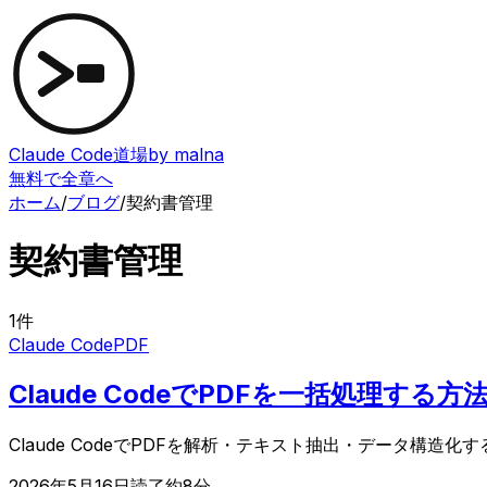
Claude Code道場
by malna
無料で全章へ
ホーム
/
ブログ
/
契約書管理
契約書管理
1
件
Claude Code
PDF
Claude CodeでPDFを一括処理す
Claude CodeでPDFを解析・テキスト抽出・データ構
2026年5月16日
読了約
8
分