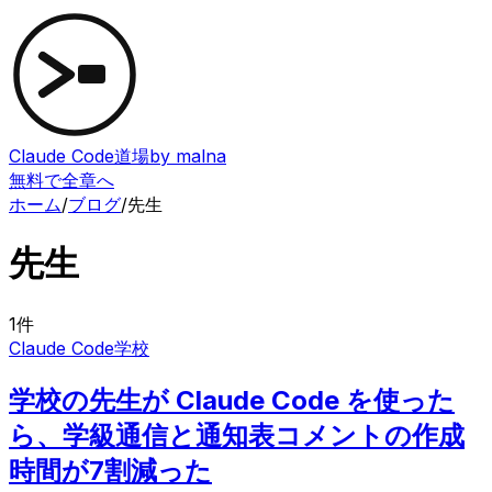
Claude Code道場
by malna
無料で全章へ
ホーム
/
ブログ
/
先生
先生
1
件
Claude Code
学校
学校の先生が Claude Code を使った
ら、学級通信と通知表コメントの作成
時間が7割減った