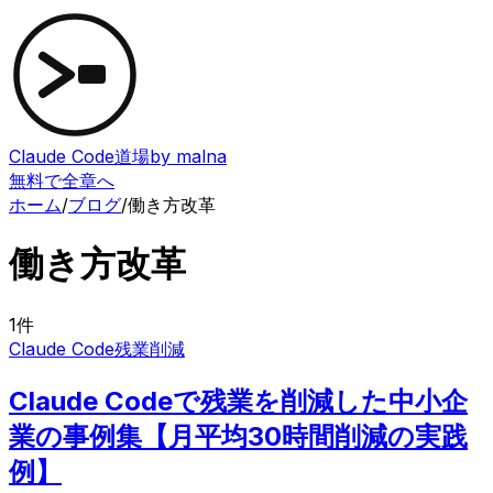
Claude Code道場
by malna
無料で全章へ
ホーム
/
ブログ
/
働き方改革
働き方改革
1
件
Claude Code
残業削減
Claude Codeで残業を削減した中小企
業の事例集【月平均30時間削減の実践
例】