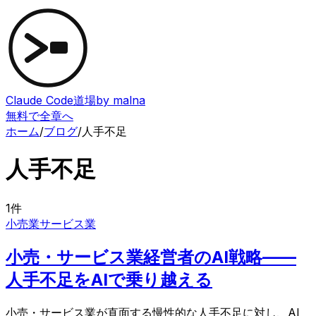
Claude Code道場
by malna
無料で全章へ
ホーム
/
ブログ
/
人手不足
人手不足
1
件
小売業
サービス業
小売・サービス業経営者のAI戦略——
人手不足をAIで乗り越える
小売・サービス業が直面する慢性的な人手不足に対し、AI