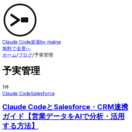
Claude Code道場
by malna
無料で全章へ
ホーム
/
ブログ
/
予実管理
予実管理
1
件
Claude Code
Salesforce
Claude CodeとSalesforce・CRM連携
ガイド【営業データをAIで分析・活用
する方法】