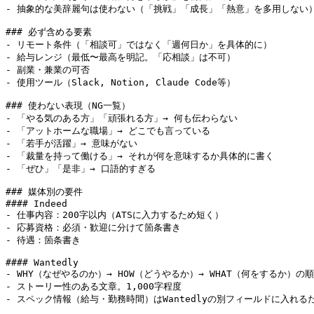
- 抽象的な美辞麗句は使わない（「挑戦」「成長」「熱意」を多用しない）
### 必ず含める要素

- リモート条件（「相談可」ではなく「週何日か」を具体的に）

- 給与レンジ（最低〜最高を明記。「応相談」は不可）

- 副業・兼業の可否

- 使用ツール（Slack, Notion, Claude Code等）

### 使わない表現（NG一覧）

- 「やる気のある方」「頑張れる方」→ 何も伝わらない

- 「アットホームな職場」→ どこでも言っている

- 「若手が活躍」→ 意味がない

- 「裁量を持って働ける」→ それが何を意味するか具体的に書く

- 「ぜひ」「是非」→ 口語的すぎる

### 媒体別の要件

#### Indeed

- 仕事内容：200字以内（ATSに入力するため短く）

- 応募資格：必須・歓迎に分けて箇条書き

- 待遇：箇条書き

#### Wantedly

- WHY（なぜやるのか）→ HOW（どうやるか）→ WHAT（何をするか）の順

- ストーリー性のある文章。1,000字程度
