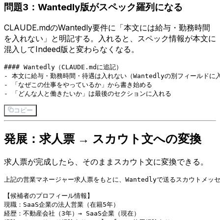
問題3：Wantedly版がスペック羅列になる
CLAUDE.mdのWantedly要件に「本文には給与・勤務時間
を入れない」と明記する。入れると、スペック情報が本文に
混入してIndeed版と変わらなくなる。
#### Wantedly（CLAUDE.mdに追記）

- 本文に給与・勤務時間・待遇は入れない（Wantedlyの別フィールドに入
- 「なぜこの仕事をやっているか」から書き始める

コピー
発展：求人票 → スカウト文への変換
求人票が完成したら、そのままスカウト文に変換できる。
上記の営業マネージャー求人票をもとに、Wantedlyで送るスカウトメッ
【候補者のプロフィール情報】

現職：SaaS企業の法人営業（在籍5年）

経歴：不動産会社（3年）→ SaaS企業（現在）
