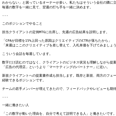
わからない」と困っているオーナーが多い。私たちはそういう会社の隣に立
毎週の数字を一緒に見て、翌週の打ち手を一緒に決めます。

---

このポジションでやること

担当クライアントの定例MTGに出席し、先週の広告結果を説明します。

「CPAが目標を15%上回った原因はクリエイティブのCTRが落ちたから」

「来週はここのクリエイティブを差し替えて、入札単価を下げてみましょう
こういう会話を毎週しています。

数字だけ読むのではなく、クライアントのビジネス状況も理解しながら提案
「広告の代理店」というより「マーケティングのパートナー」に近い。

新規クライアントへの提案書作成も担当します。既存と新規、両方のフェー
経験できるポジションです。

チームの若手メンバーが増えてきたので、フィードバックやレビューも期待
---

一緒に働きたい人

「この数字が動いた理由を、自分で考えて説明できる人」と働きたいです。