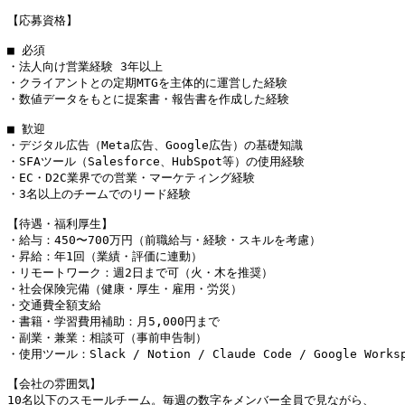
【応募資格】

■ 必須

・法人向け営業経験 3年以上

・クライアントとの定期MTGを主体的に運営した経験

・数値データをもとに提案書・報告書を作成した経験

■ 歓迎

・デジタル広告（Meta広告、Google広告）の基礎知識

・SFAツール（Salesforce、HubSpot等）の使用経験

・EC・D2C業界での営業・マーケティング経験

・3名以上のチームでのリード経験

【待遇・福利厚生】

・給与：450〜700万円（前職給与・経験・スキルを考慮）

・昇給：年1回（業績・評価に連動）

・リモートワーク：週2日まで可（火・木を推奨）

・社会保険完備（健康・厚生・雇用・労災）

・交通費全額支給

・書籍・学習費用補助：月5,000円まで

・副業・兼業：相談可（事前申告制）

・使用ツール：Slack / Notion / Claude Code / Google Worksp
【会社の雰囲気】

10名以下のスモールチーム。毎週の数字をメンバー全員で見ながら、
