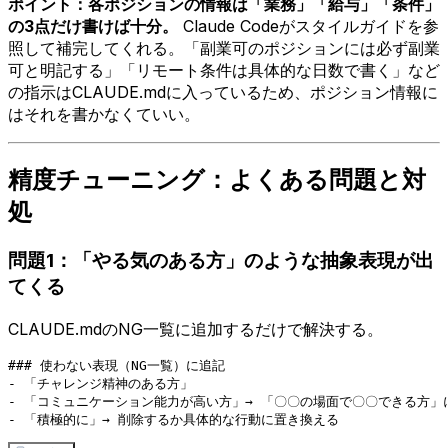
ポイント：各ポジションの情報は「業務」「給与」「条件」
の3点だけ書けば十分。
Claude Codeがスタイルガイドを参
照して補完してくれる。「副業可のポジションには必ず副業
可と明記する」「リモート条件は具体的な日数で書く」など
の指示はCLAUDE.mdに入っているため、ポジション情報に
はそれを書かなくていい。
精度チューニング：よくある問題と対
処
問題1：「やる気のある方」のような抽象表現が出
てくる
CLAUDE.mdのNG一覧に追加するだけで解決する。
### 使わない表現（NG一覧）に追記

- 「チャレンジ精神のある方」

- 「コミュニケーション能力が高い方」→ 「〇〇の場面で〇〇できる方」に