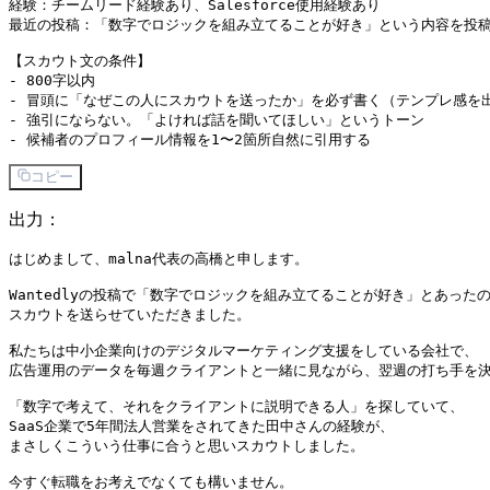
経験：チームリード経験あり、Salesforce使用経験あり

最近の投稿：「数字でロジックを組み立てることが好き」という内容を投稿
【スカウト文の条件】

- 800字以内

- 冒頭に「なぜこの人にスカウトを送ったか」を必ず書く（テンプレ感を出
- 強引にならない。「よければ話を聞いてほしい」というトーン

コピー
出力：
はじめまして、malna代表の高橋と申します。

Wantedlyの投稿で「数字でロジックを組み立てることが好き」とあったの
スカウトを送らせていただきました。

私たちは中小企業向けのデジタルマーケティング支援をしている会社で、

広告運用のデータを毎週クライアントと一緒に見ながら、翌週の打ち手を決
「数字で考えて、それをクライアントに説明できる人」を探していて、

SaaS企業で5年間法人営業をされてきた田中さんの経験が、

まさしくこういう仕事に合うと思いスカウトしました。

今すぐ転職をお考えでなくても構いません。
