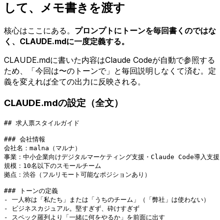
して、メモ書きを渡す
核心はここにある。
プロンプトにトーンを毎回書くのではな
く、CLAUDE.mdに一度定義する。
CLAUDE.mdに書いた内容はClaude Codeが自動で参照する
ため、「今回は〜のトーンで」と毎回説明しなくて済む。定
義を変えれば全ての出力に反映される。
CLAUDE.mdの設定（全文）
## 求人票スタイルガイド

### 会社情報

会社名：malna（マルナ）

事業：中小企業向けデジタルマーケティング支援・Claude Code導入支援

規模：10名以下のスモールチーム

拠点：渋谷（フルリモート可能なポジションあり）

### トーンの定義

- 一人称は「私たち」または「うちのチーム」（「弊社」は使わない）

- ビジネスカジュアル。堅すぎず、砕けすぎず

- スペック羅列より「一緒に何をやるか」を前面に出す
