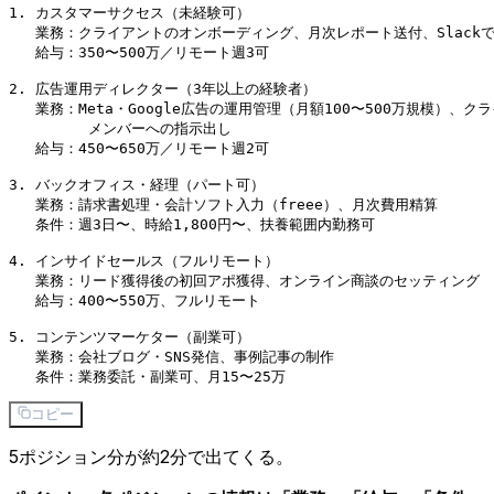
1. カスタマーサクセス（未経験可）

   業務：クライアントのオンボーディング、月次レポート送付、Slackで
   給与：350〜500万／リモート週3可

2. 広告運用ディレクター（3年以上の経験者）

   業務：Meta・Google広告の運用管理（月額100〜500万規模）、ク
         メンバーへの指示出し

   給与：450〜650万／リモート週2可

3. バックオフィス・経理（パート可）

   業務：請求書処理・会計ソフト入力（freee）、月次費用精算

   条件：週3日〜、時給1,800円〜、扶養範囲内勤務可

4. インサイドセールス（フルリモート）

   業務：リード獲得後の初回アポ獲得、オンライン商談のセッティング

   給与：400〜550万、フルリモート

5. コンテンツマーケター（副業可）

   業務：会社ブログ・SNS発信、事例記事の制作

コピー
5ポジション分が約2分で出てくる。