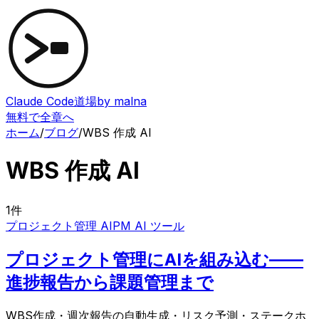
Claude Code道場
by malna
無料で全章へ
ホーム
/
ブログ
/
WBS 作成 AI
WBS 作成 AI
1
件
プロジェクト管理 AI
PM AI ツール
プロジェクト管理にAIを組み込む——
進捗報告から課題管理まで
WBS作成・週次報告の自動生成・リスク予測・ステークホ