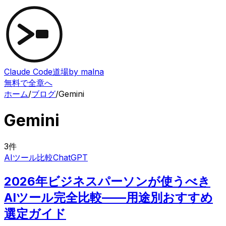
Claude Code道場
by malna
無料で全章へ
ホーム
/
ブログ
/
Gemini
Gemini
3
件
AIツール比較
ChatGPT
2026年ビジネスパーソンが使うべき
AIツール完全比較——用途別おすすめ
選定ガイド