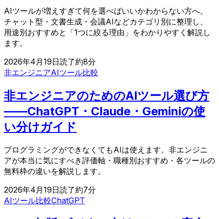
AIツールが増えすぎて何を選べばいいかわからない方へ。
チャット型・文書生成・会議AIなどカテゴリ別に整理し、
用途別おすすめと「1つに絞る理由」をわかりやすく解説し
ます。
2026年4月19日
読了約
8
分
非エンジニア
AIツール比較
非エンジニアのためのAIツール選び方
——ChatGPT・Claude・Geminiの使
い分けガイド
プログラミングができなくてもAIは使えます。非エンジニ
アが本当に気にすべき評価軸・職種別おすすめ・各ツールの
無料枠の違いを解説します。
2026年4月19日
読了約
7
分
AIツール比較
ChatGPT